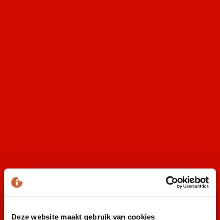
Admiraliteitsdagen
Heerenveen Live
Tentfeest de Koppenjan
Oktoberfest Leeuwarden
Oktoberfest Vollenhove
Oktoberfest Almere
Oktoberfest Dronten
Deze website maakt gebruik van cookies