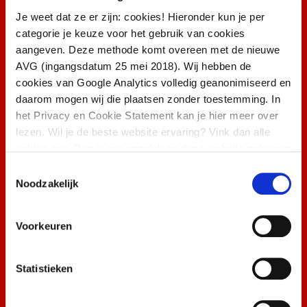
Oktoberfest Den Bosch
Je weet dat ze er zijn: cookies! Hieronder kun je per
categorie je keuze voor het gebruik van cookies
Oktoberfest Groningen
aangeven. Deze methode komt overeen met de nieuwe
AVG (ingangsdatum 25 mei 2018). Wij hebben de
cookies van Google Analytics volledig geanonimiseerd en
Bakfeest
daarom mogen wij die plaatsen zonder toestemming. In
het Privacy en Cookie Statement kan je hier meer over
lezen. Wil je de beste website ervaring? Vink dan alle
Winterfest
vakjes aan. Ben je per ongeluk op deze website gekomen
of heb je een hekel aan op jou afgestemde informatie?
Zien we je in Hindeloopen?
Toestemmingsselectie
Laat ze dan uit staan.
Noodzakelijk
MEER INFO
Voorkeuren
Winterpark
Statistieken
90’s XXL