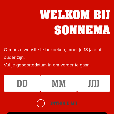
CONTACT
WELKOM BIJ
ASSORTIMENT
SONNEMA
IN DE MIX
NIEUWS
Om onze website te bezoeken, moet je 18 jaar of
EVENTS
ouder zijn.
OVER SONNEMA
Vul je geboortedatum in om verder te gaan.
CONTACT
SHOP
NIEUWS
ONTHOUD MIJ
0515 572 949
31 augustus 2022