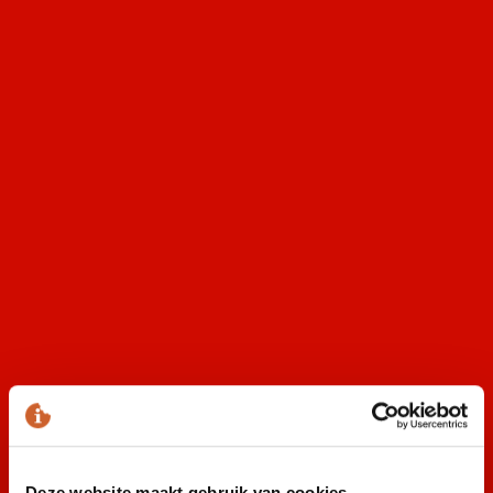
Oktoberfest Den Bosch
Oktoberfest Groningen
Bakfeest
Winterfest
Zien we je in Hindeloopen?
MEER INFO
Winterpark
90’s XXL
Deze website maakt gebruik van cookies