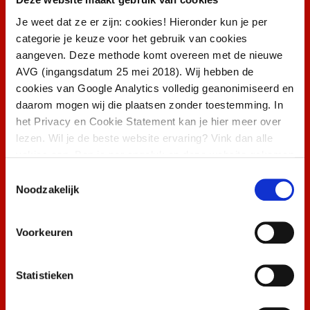
Je weet dat ze er zijn: cookies! Hieronder kun je per
categorie je keuze voor het gebruik van cookies
Oliebollenrace
aangeven. Deze methode komt overeen met de nieuwe
AVG (ingangsdatum 25 mei 2018). Wij hebben de
Sunsation Middelstum
cookies van Google Analytics volledig geanonimiseerd en
daarom mogen wij die plaatsen zonder toestemming. In
Sonnema Berenburg een vleugje gezelligheid toe aan dit
het Privacy en Cookie Statement kan je hier meer over
betoverende evenement…
lezen. Wil je de beste website ervaring? Vink dan alle
vakjes aan. Ben je per ongeluk op deze website gekomen
of heb je een hekel aan op jou afgestemde informatie?
MEER INFO
Toestemmingsselectie
Laat ze dan uit staan.
Noodzakelijk
Dutchweek Saalbach
Voorkeuren
Vier feest met Sonnema in Saalbach Oostenrijk!
Statistieken
MEER INFO