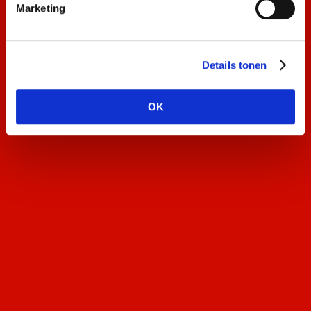
Marketing
KingCity Drachten
Oranjesferen in Drachten!
Details tonen
MEER INFO
OK
Kingsday Leeuwarden
MEER INFO
Bevrijdingsfestival Leeuwarden
Dit jaar zal Sonnema de bevrijding mee vieren in
Leeuwarden.