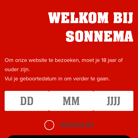
EVENEMENTEN
CONTACT
WELKOM BIJ
ASSORTIMENT
Sonnema &
KEI-week
SONNEMA
Delen?
IN DE MIX
NIEUWS
Om onze website te bezoeken, moet je 18 jaar of
EVENTS
ouder zijn.
Stuur deze pagina door
OVER SONNEMA
Vul je geboortedatum in om verder te gaan.
CONTACT
Uw naam *
E-mailadres geadresseerde *
SHOP
ONTHOUD MIJ
0515 572 949
Verstuur