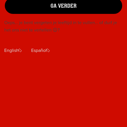
info@sonnema.nl
GA VERDER
Alle velden met een * zijn verplicht
Uw gegevens worden niet opgeslagen voor andere
Oeps… je bent vergeten je leeftijd in te vullen… of durf je
doeleinden.
het ons niet te vertellen 😉?
Onze Berenburg op jouw evenement?
English
Español
Wil jij dat onze Berenburg wordt geschonken op jouw
evenement? Neem middels onderstaande button contact
met ons op.
NEEM CONTACT OP
Feestje!