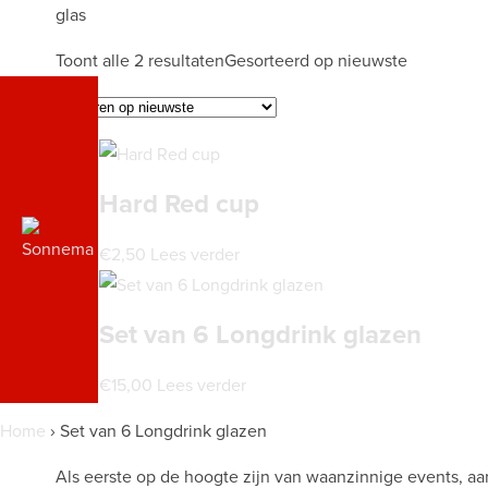
glas
Toont alle 2 resultaten
Gesorteerd op nieuwste
M
Hard Red cup
J
€
2,50
Lees verder
Set van 6 Longdrink glazen
A
€
15,00
Lees verder
Home
›
Set van 6 Longdrink glazen
Als eerste op de hoogte zijn van waanzinnige events, aa