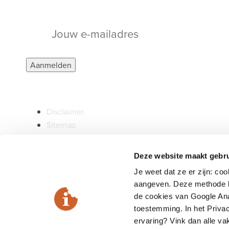
O
Disclaimer
Sitemap
0515 572 949
info@sonnema.nl
Deze website maakt gebru
Je weet dat ze er zijn: co
aangeven. Deze methode k
de cookies van Google Ana
toestemming. In het Privac
ervaring? Vink dan alle v