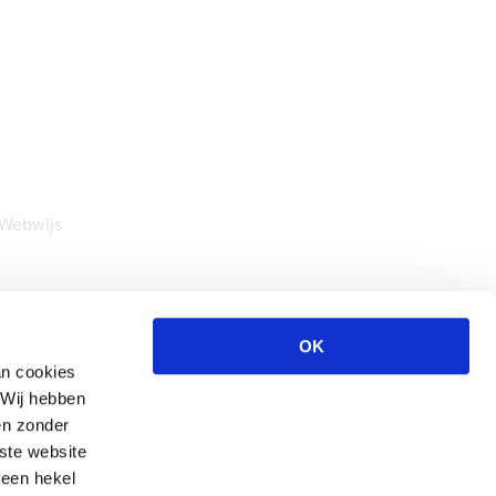
Webwijs
OK
an cookies
Wij hebben
en zonder
ste website
 een hekel