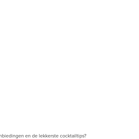
ASSORTIMENT
IN DE MIX
NIEUWS
EVENTS
nbiedingen en de lekkerste cocktailtips?